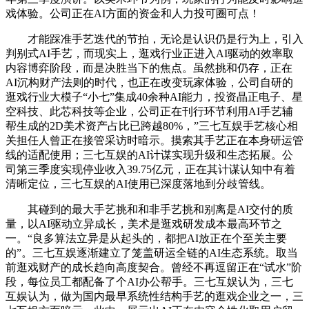
戏体验。公司正在AI方面的资金和人力投可圈可点！
才能踩准手艺迭代的节拍，无论是认识仍是行为上，引入
判别式AI手艺，而现实上，逛戏行业正进入AI驱动的效率取
内容博弈阶段，而是决胜当下的焦点。虽然挑和仍存，正在
AI沉构财产法则的时代，也正在改变玩家体验，公司自研的
逛戏行业大模子“小七”集成40余种AI能力，投资晶正电子、星
空科技、此芯科技等企业，公司正在刊行环节利用AI手艺辅
帮生成的2D美术资产占比已跨越80%，”三七互娱手艺核心相
关担任人曾正在接管采访时暗示。摸索其手艺正在本身研运管
线的适配使用；三七互娱的AI计谋实现升级和生态拓展。公
司第三季度实现停业收入39.75亿元，正在其计谋认知中有着
清晰定位，三七互娱的AI使用已深度落地到分歧管线。
其碰到的最大手艺挑和和非手艺挑和别离是AI交付的质
量，以AI驱动立异成长，美术是逛戏研发成本最高环节之
一。“良多算法立异是从起头的，都把AI放正在个至关主要
的”。三七互娱逐渐建立了笼盖研运全链的AI生态系统。取当
前逛戏财产的成长趋向高度契合。曾经不再逗留正在“试水”阶
段，每位员工都配备了个AI办公帮手。三七互娱认为，三七
互娱认为，做为国内最早系统性结构手艺的逛戏企业之一，三