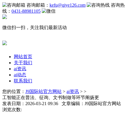
咨询邮箱：
kefu@qiye126.com
咨询热
线：
0431-88981105
微信扫一扫，关注我们最新活动
网站首页
关于我们
ai资讯
ai动态
联系我们
您的位置：
J9国际站官方网站
>
ai资讯
> >
工智能正在普法、征询、文书制做等环节阐扬更
发表日期：2026-03-21 09:36 文章编辑：J9国际站官方网站
浏览次数: