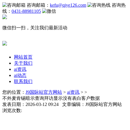
咨询邮箱：
kefu@qiye126.com
咨询热
线：
0431-88981105
微信扫一扫，关注我们最新活动
网站首页
关于我们
ai资讯
ai动态
联系我们
您的位置：
J9国际站官方网站
>
ai资讯
> >
不外麦肯锡暗示查询拜访显示没有表白客户数据
发表日期：2026-03-12 09:24 文章编辑：J9国际站官方网站
浏览次数: