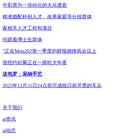
中彩票为一张88元的大乐透套
精准婚配科创人才、改善家庭等分歧群体
家相关人才工程和项目
但跟着博士生群体
”正在Meta202第一季度的财报德律风会议上
曾经约好聚正在一路吃大年夜
这包罗：采纳手艺
2025年12月31日24点前完成线日前开票的车从
关于我们
ai资讯
ai动态