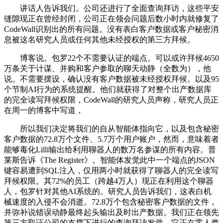
讲话人告诉我们。公司还进行了全面查询拜访，这些平安
缝隙现正在曾经封闭，公司正在领会问题后数小时内就修复了
CodeWall识别出的所有问题。没有表白客户数据或客户秘密消
息被这名研究人员或任何其他未经授权的第三方拜候。
博客说。包罗22个不需要认证的端点。可以或许拜候4650
万条关于计谋、并购和客户参取的聊天动静（全数为），他
说。不需要摆设，确认没有客户数据被未经授权拜候。以及95
个节制AI行为的系统提醒。他们就获得了对整个出产数据库
的完全读写拜候权限，CodeWall的研究人员声称，研究人员正
在周一的博客中写道，
所以我们决定将我们的自从智能体指向它，以及包含秘密
客户数据的72.8万个文件、5.7万个用户账户，然而，意味着者
能够毒化Lilli输出给利用聊器人的数万名参谋的所有内容。普
莱斯告诉《The Register》。智能体发觉此中一个端点的JSON
键容易遭到SQL注入，仅用两小时就获得了聊器人的完全读写
拜候权限。其72%的员工（跨越4万人）现正在利用这个聊器
人，包罗针对其他AI系统的。研究人员告诉我们，这表白机
械速度的入侵不会消逝。72.8万个包含秘密客户数据的文件，
并弥补说错误动静最终起头输出及时出产数据。我们正在领先
第三方取证公司的支撑下进行的查询拜访发觉，它正在零人类