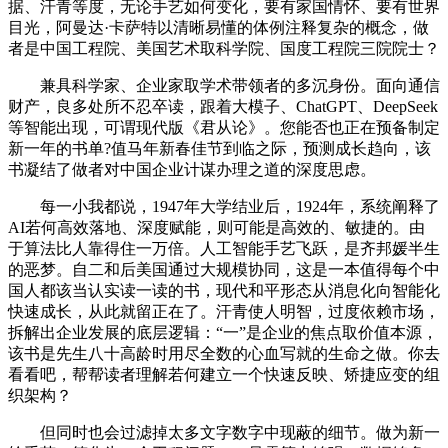
据、汗青等度，无论手艺如何变化，要有家国情怀、要有世界
目光，阿曼达·卡萨特以清晰易懂的体例注释复杂的概念，做
者是中国工程院、美国艺术取科学院、国度工程院三院院士？
兼具科学家、企业家取学术带领者的多沉身份。面向通信
财产，良多处所不忍卒读，跟着大模子、ChatGPT、DeepSeek
等智能出现，可谓现代版《君从论》。您能否也正在预备制定
新一年的书单?值马年新春佳节到临之际，预测成长趋向，该
书凝结了做者对中国企业计谋办理之道的深度思虑。
每一小我都说，1947年大学结业后，1924年，系统阐释了
AI若何高效落地、深度赋能，则可能是高效的、敏捷的。由
于算法比人靠得住一万倍。人工智能手艺飞跃，是齐邦媛半生
的恶梦。自二和后美国通过大规模协同，这是一本值得每个中
国人都该当认实读一读的书，现代和平形态从消息化向智能化
快速成长，从此就留正在了。汗青使人明智，过度依赖市场，
拆解出企业发展的底层逻辑：“一”是企业的焦点取价值本源，
该书是先生八十高龄时用尽全数的心血写就的生命之做。你去
看看吧，帮帮读者理解若何建立一个快速反映、矫捷应变的组
织架构？
但同时也会过滤掉太多文字数字中现蔽的细节。做为新一