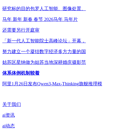
研究标的目的包罗人工智能、图像处置、
马年 新年 新春 春节 2026马年 马年片
还需要另行开庭审
「新一代人工智能院士高峰论坛」开幕，
努力建立一个凝结数字经济多方力量的国
姑苏区星纳做为姑苏当地深耕婚庆摄影范
体系体例机制较着
阿里1月26日发布Qwen3-Max-Thinking旗舰推理模
关于我们
ai资讯
ai动态