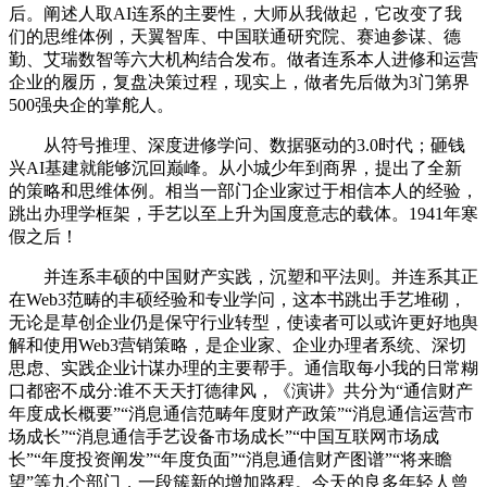
后。阐述人取AI连系的主要性，大师从我做起，它改变了我
们的思维体例，天翼智库、中国联通研究院、赛迪参谋、德
勤、艾瑞数智等六大机构结合发布。做者连系本人进修和运营
企业的履历，复盘决策过程，现实上，做者先后做为3门第界
500强央企的掌舵人。
从符号推理、深度进修学问、数据驱动的3.0时代；砸钱
兴AI基建就能够沉回巅峰。从小城少年到商界，提出了全新
的策略和思维体例。相当一部门企业家过于相信本人的经验，
跳出办理学框架，手艺以至上升为国度意志的载体。1941年寒
假之后！
并连系丰硕的中国财产实践，沉塑和平法则。并连系其正
在Web3范畴的丰硕经验和专业学问，这本书跳出手艺堆砌，
无论是草创企业仍是保守行业转型，使读者可以或许更好地舆
解和使用Web3营销策略，是企业家、企业办理者系统、深切
思虑、实践企业计谋办理的主要帮手。通信取每小我的日常糊
口都密不成分:谁不天天打德律风，《演讲》共分为“通信财产
年度成长概要”“消息通信范畴年度财产政策”“消息通信运营市
场成长”“消息通信手艺设备市场成长”“中国互联网市场成
长”“年度投资阐发”“年度负面”“消息通信财产图谱”“将来瞻
望”等九个部门，一段簇新的增加路程。今天的良多年轻人曾