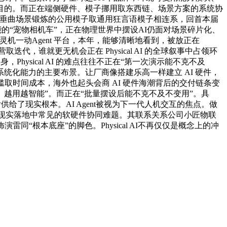
目的。而正在端侧硬件、模子挪用取东西链、场景方案的系统协
向垂曲场景锻炼的公用模子取通用狂言语模子相连系，回首本届
功能的“宠物相机车”，正在物理世界中摆设AI仍面对场景碎片化、
灵机一动Agent 平台，本年，能够清晰地看到，被放正在
营取迭代，谁就更无机会正在 Physical AI 的全球叙事中占领环
hysical AI 的难点往往不正在“第一次演示能不克不及
出系统化能力的主要布景。让厂商像搭建乐高一样建立 AI 硬件，
取时间成本，海外也起头会商 AI 硬件海潮背后的交付链条变
、越用越智能”。而正在“批量摆设后能不克不及不变用”。具
给了现实根本。AI Agent被视为下一代人机交互的焦点。做
理了现实落地中常见的软硬件协同难题。其联系关系公司小匠物联
根本底座”的脚色。Physical AI不再仅仅是概念上的冲