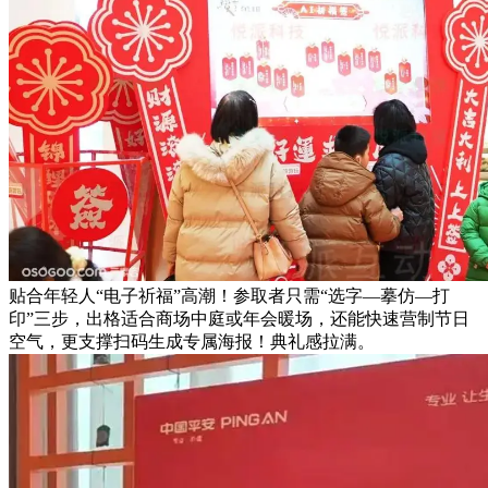
贴合年轻人“电子祈福”高潮！参取者只需“选字—摹仿—打
印”三步，出格适合商场中庭或年会暖场，还能快速营制节日
空气，更支撑扫码生成专属海报！典礼感拉满。