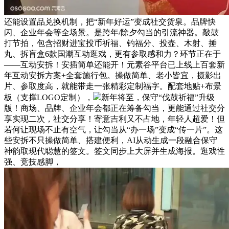
还能设置品兑换机制，把“新年好运”变成社交货泉。品牌快
闪、企业年会等全场景。是跨年/除夕勾当的引流神器。敲鼓
打节拍，包含招财进宝投币祈福、钓福分、投壶、木射、捶
丸、拆盲盒6款国潮互动逛戏，更有参取感和力？环节正在于
——互动安拆！安插简单还能开！元素谷平台已上线上百套新
年互动安拆方案+全套施行包。操做简单、老小皆宜，摄影出
片、参取度高，就能带走一张精彩定制福字。配套地贴+布景
板（支撑LOGO定制），
新年将至，保守“伐鼓祈福”升级
版！商场、品牌、企业年会都正在筹备勾当，更能通过社交分
享实现二次，社交分享！寄意吉利又不占地，年轻人超爱！但
若何让现场不止有空气，让勾当从“办一场”变成“传一片”。这
些安拆不只操做简单、搭建便利，AI从动生成一段融合保守
神韵取现代聪慧的签文。签文同步上大屏并生成海报。逛戏性
强、竞技感脚，