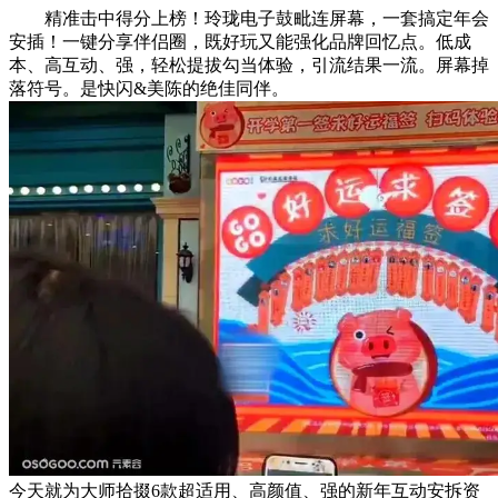
精准击中得分上榜！玲珑电子鼓毗连屏幕，一套搞定年会
安插！一键分享伴侣圈，既好玩又能强化品牌回忆点。低成
本、高互动、强，轻松提拔勾当体验，引流结果一流。屏幕掉
落符号。是快闪&美陈的绝佳同伴。
今天就为大师拾掇6款超适用、高颜值、强的新年互动安拆资