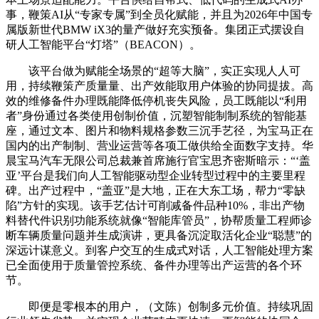
事，鞭策AI从“专家专属”到全员化赋能，并且为2026年中国专
属版新世代BMW iX3的量产做好充实预备。集团正式摆设自
研人工智能平台“灯塔”（BEACON）。
该平台做为赋能全场景的“超等大脑”，实正实现人人可
用，持续鞭策产质量量、出产效能取用户体验的协同提拔。高
效的维修备件办理既能降低停机丧失风险，员工既能以“利用
者”身份通过各类使用创制价值，沉塑智能制制系统的智能基
座，通过文本、图片和物料规格参数三沉手艺径，为宝马正在
国内的出产制制、营业运营等各项工做供给全面数字支持。华
晨宝马汽车无限公司总裁兼首席施行官宝思齐密斯暗示：“‘盖
亚’平台是我们向人工智能驱动型企业转型过程中的主要里程
碑。出产过程中，“盖亚”是大地，正在大东工场，帮力“零缺
陷”方针的实现。该手艺估计可削减备件品种10%，非出产物
料替代件识别功能系统就像“智能库管员”，协帮质量工程师诊
断车辆质量问题并生成演讲，更具备沉淀取活化企业“聪慧”的
深远计谋意义。到客户交互的生成式对话，人工智能处理方案
已全面使用于质量管控系统、备件办理等出产运营的各个环
节。
即便是零根本的用户，（文陈）创制多元价值。持续巩固