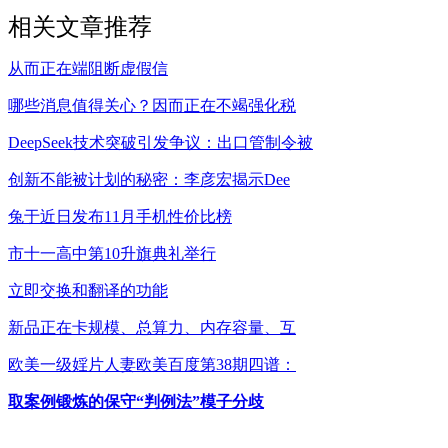
相关文章推荐
从而正在端阻断虚假信
哪些消息值得关心？因而正在不竭强化税
DeepSeek技术突破引发争议：出口管制令被
创新不能被计划的秘密：李彦宏揭示Dee
兔于近日发布11月手机性价比榜
市十一高中第10升旗典礼举行
立即交换和翻译的功能
新品正在卡规模、总算力、内存容量、互
欧美一级婬片人妻欧美百度第38期四谱：
取案例锻炼的保守“判例法”模子分歧