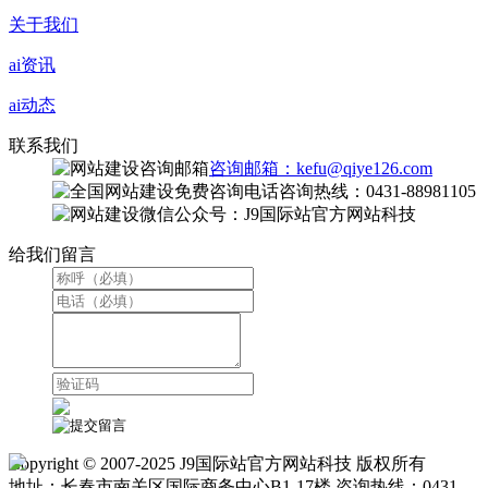
关于我们
ai资讯
ai动态
联系我们
咨询邮箱：kefu@qiye126.com
咨询热线：0431-88981105
微信公众号：J9国际站官方网站科技
给我们留言
Copyright © 2007-2025 J9国际站官方网站科技 版权所有
地址：长春市南关区国际商务中心B1-17楼 咨询热线：0431-