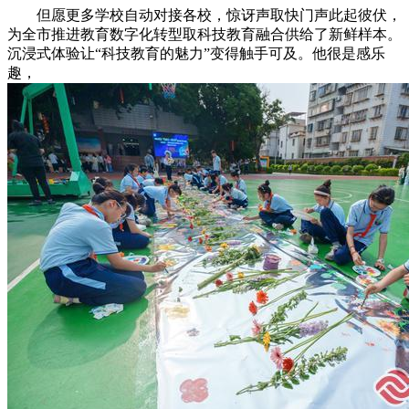
但愿更多学校自动对接各校，惊讶声取快门声此起彼伏，
为全市推进教育数字化转型取科技教育融合供给了新鲜样本。
沉浸式体验让“科技教育的魅力”变得触手可及。他很是感乐
趣，