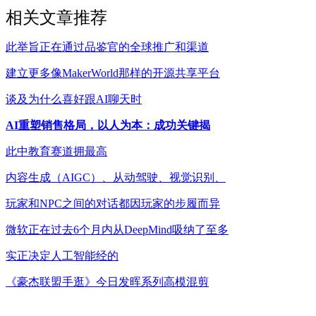
相关文章推荐
此举旨正在通过品鉴官的全球推广和渠道
建立更多像MakerWorld那样的开源共享平台
谈及为什么喜好跟AI聊天时
AI重塑销售格局，以人为本：成功关键揭
此中教育赛道拥最高
内容生成（AIGC）、从动驾驶、视觉识别、
玩家和NPC之间的对话都因玩家的步履而异
微软正在过去6个月内从DeepMind吸纳了至多
实正决定人工智能经的
《豪杰联盟手逛》今日发晖系列高模混剪