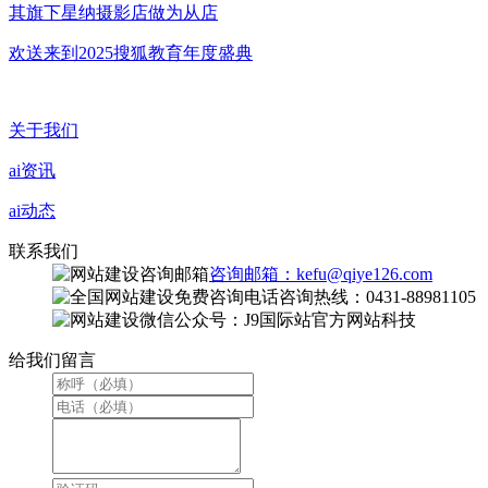
其旗下星纳摄影店做为从店
欢送来到2025搜狐教育年度盛典
关于我们
ai资讯
ai动态
联系我们
咨询邮箱：kefu@qiye126.com
咨询热线：0431-88981105
微信公众号：J9国际站官方网站科技
给我们留言