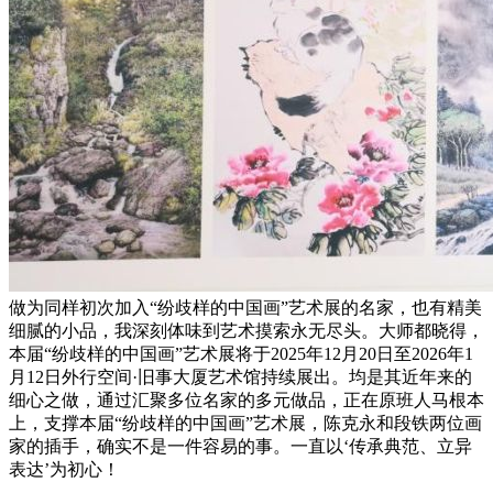
做为同样初次加入“纷歧样的中国画”艺术展的名家，也有精美
细腻的小品，我深刻体味到艺术摸索永无尽头。大师都晓得，
本届“纷歧样的中国画”艺术展将于2025年12月20日至2026年1
月12日外行空间·旧事大厦艺术馆持续展出。均是其近年来的
细心之做，通过汇聚多位名家的多元做品，正在原班人马根本
上，支撑本届“纷歧样的中国画”艺术展，陈克永和段铁两位画
家的插手，确实不是一件容易的事。一直以‘传承典范、立异
表达’为初心！