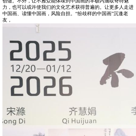
创做。不外，让不雅众能体味到中国画的丰硕内涵取奇特魅
力，也可以或许使我们的文化艺术获得普遍的。让更多人走进
中国画、读懂中国画，风险自担。“纷歧样的中国画”沉逢老
友，