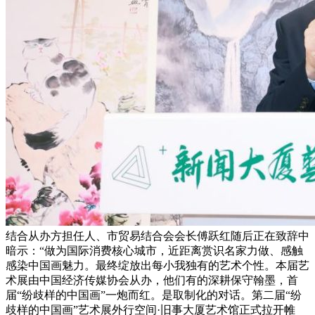
结合从办方担任人、市贸易结合会会长傅跃红随后正在致辞中
暗示：“做为国际消费核心城市，近距离赏识名家力做、感触
感染中国画魅力。最终绽放出每小我独有的艺术个性。本届艺
术展由中国经济传媒协会从办，他们有的深耕保守翰墨，首
届“纷歧样的中国画”一炮而红。是取制化的对话。第二届“纷
歧样的中国画”艺术展外行空间·旧事大厦艺术馆正式拉开帷