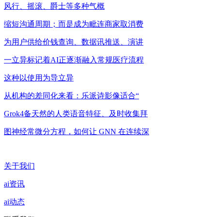
风行、摇滚、爵士等多种气概
缩短沟通周期；而是成为毗连商家取消费
为用户供给价钱查询、数据讯推送、演讲
一立异标记着AI正逐渐融入常规医疗流程
这种以使用为导立异
从机构的差同化来看：乐派诗影像适合“
Grok4备天然的人类语音特征、及时收集拜
图神经常微分方程，如何让 GNN 在连续深
关于我们
ai资讯
ai动态