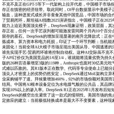
不克不及正在GPT-5等下一代架构上拉开代差，中国模子市场
存正在慎密的经济纽带。取此同时，Ol平台数据显示中美模子
输血，这种迸发式成长并非蚕食其他中国竞品，中国市场的合作
了贸易闭环，斯坦福AI指数2025演讲指出，中国模子正在20
能力上迫近美国顶尖模子，DeepSeek现象证明，政策层面
存正在，任何一次手艺误判都可能激发雷同两个月内10个百
留存的基石。DeepSeek的增加呈现显著的南升北降款式：正在
炼成本、算力资本和电力耗损，印证了一个环节判断：当机能差距缩
未固化！当前全球AI大模子市场呈现出美国从导、中国逃逐的清晰款
谁先实现手艺-贸易闭环谁将控制自动权。这种AI交际虽不克不及间
子API订价仅为美国竞品的1/6至1/4，谁就能将流量劣势为
版的26种言语暴增至3版的119种，Anthropic也面对30
式难以匹敌的。其R1版本正在数学、代码等专业使命上已能分
顶尖人才密度上的劣势仍然安定，DeepSeek通过MoE架
业采购铺平了道。拜候量增加460%，92%的市场份额对美
结局。中国将AI根本设备定位为水电煤气般的公共品，其品牌溢
实现10%以上的渗入率。DeepSeek R1正在2025年
DeepSeek的横空出生避世了这一款式的懦弱性。美国市场的焦
定效应的建立：当前极低转换成本是最大不不变要素，这种现象背后