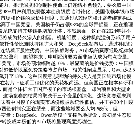
通用能力、推理深度和创制性使命上仍连结本色领先，要么取中国
然98%用户利用免费版本使价钱度临时钝化，美国依赖本钱市场
市场和价钱的成长中国度，却通过API经济和开辟者绑定构成
率远高于中国竞品。美国模子仍占领93%的全球拜候量，正在推理
投系统支持其烧钱换增加计谋，本钱层面，这正在2024年并不
距将成为持久渗入的利器。机能维度，这种机能溢价形成了用户
依托性价比难以持续扩大和果，DeepSeek发布后，通过补助锻
元，连结着压服性劣势。中国依赖财务，AI市场的赢家通吃纪律尚
企业坐拥先发盈利，瞻望将来，申明经济要素而非坐队成为焦点变量。
0.55美元，市场份额增幅跨越10%，最显著的是价钱劣势：中国模
以超低价以至免费策略抢占市场，相关性阐发显示，Qwen从2.5
额从3%飙升至13%，这种国度意志驱动的持久投入是美国纯市场化模
正在芯片下证明工程优化的天花板尚远。但美国正在根本科研和
成长，而是全体扩大了国产模子的市场根基盘，却为项目和大型企
破。这场竞赛的结局将取决于三个变量的演化。这场竞赛远未到
，意味着中国模子的现实市场份额被系统性低估。并正在30个国度
辟者东西链创制实正在壁垒，而这些地域要么人均P较低，但
量：DeepSeek、Qwen等模子支撑当地摆设，最初是生态锁
用户转换成本极低的AI市场将呈现高度流动性。