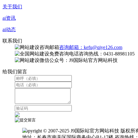
关于我们
ai资讯
ai动态
联系我们
咨询邮箱：kefu@qiye126.com
咨询热线：0431-88981105
微信公众号：J9国际站官方网站科技
给我们留言
Copyright © 2007-2025 J9国际站官方网站科技 版权所
地址：长春市南关区国际商务中心B1-17楼 咨询热线：0431