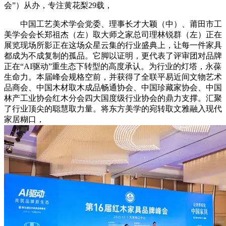
会”）从办，专注黄花梨29载，
中国工艺美术学会党委、理事长才大颖（中）、莆田市工
美学会会长郑祖杰（左）取大师之家总司理林锐群（左）正在
展览现场所影正在这场众星云集的行业盛典上，让每一件家具
都成为不成复制的孤品。它脚以证明，更代表了评审团对品牌
正在“AI驱动”重生态下转型的高度承认。为行业的灯塔，永葆
生命力。本届峰会规格空前，并获得了全联平易近间文物艺术
品商会、中国木材取木成品畅通协会、中国珍藏家协会、中国
林产工业协会红木分会四大国度级行业协会的鼎力支撑。汇聚
了行业顶尖的聪慧取力量。将东方美学的宛转取文雅融入现代
家居糊口，