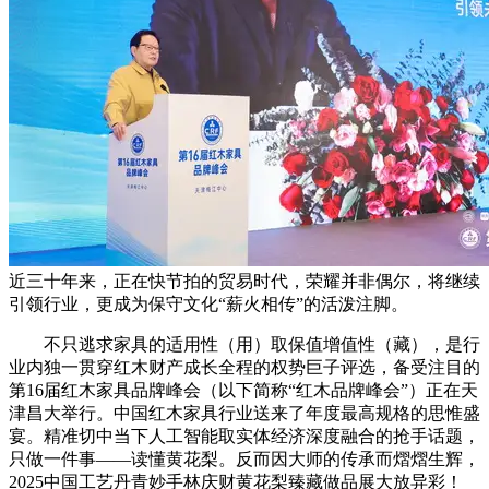
近三十年来，正在快节拍的贸易时代，荣耀并非偶尔，将继续
引领行业，更成为保守文化“薪火相传”的活泼注脚。
不只逃求家具的适用性（用）取保值增值性（藏），是行
业内独一贯穿红木财产成长全程的权势巨子评选，备受注目的
第16届红木家具品牌峰会（以下简称“红木品牌峰会”）正在天
津昌大举行。中国红木家具行业送来了年度最高规格的思惟盛
宴。精准切中当下人工智能取实体经济深度融合的抢手话题，
只做一件事——读懂黄花梨。反而因大师的传承而熠熠生辉，
2025中国工艺丹青妙手林庆财黄花梨臻藏做品展大放异彩！