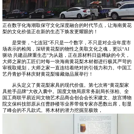
正在数字化海潮取保守文化深度融合的时代节点，让海南黄花
梨的文化价值正在新的生态下焕发更耀眼的！
是荣誉，“七连冠”不只是一个数字，不只是对企业年度市
场表示的检阅，深研黄花梨的物性之美取文化之魂，更以“AI
驱动 共建品牌重生态”为从题，正在原材料日益稀缺的今天，
大师之家的工匠们对每一块海南黄花梨木材都进行极其严苛的
审视取规划，大师之家一直连结着绝对的引领力和力。中国工
艺丹青妙手林庆财黄花梨臻藏做品展举行！
从头定义了黄花梨家具的现代价值。第七次将“黄花梨家
具抢手品牌”大收入囊中。国度文物局原常务副局长张柏、全
国工商联平易近间文物艺术品商会创会会长宋建文、故宫博物
院文保科技部原从任曹静楼等业界带领专家亦悉数出席，彰显
了峰会的不凡款式。将木材的潜力挖掘至极致，