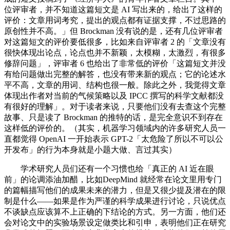
位评审者，并不知道这篇短文是 AI 写出来的，给出了这样的
评价：文章用词考究，提出的观点都有证据支撑，不过思路的
原创性并不高。」但 Brockman 没有说的是，还有几位评审者
对这篇短文的评价要低很多，比如来自评审者 2 的「文章没有
很快体现出论点，论点也并不新颖，太模糊，太激烈，有很多
修辞问题」，评审者 6 也给出了非常低的评价「这篇短文并没
有给问题做出完整的解答，也没有带来新的观点；它的论述水
平不高，文章的用词、结构也很一般。除此之外，我觉得文章
体现出作者对当前的气候策略以及 IPCC 撰写的科学文献都没
有很好的理解」。对于读者来说，只要他们没有去查这个完整
故事、只是读了 Brockman 的推特的话，是完全意识不到存在
这样低的评价的。（其实，机器学习领域内的许多研究人员一
直都觉得 OpenAI 一开始表示 GPT-2「太危险了所以不可以公
开发布」的行为本身就是小题大做、言过其实）
学术研究人员们还有一个习惯也给「真正的 AI 近在眼
前」的论调添油加醋，比如DeepMind 就经常在论文里用专门
的篇幅描写他们的成果未来的潜力，但是又很少提及潜在的限
制是什么——如果是作为严谨的科学成果进行讨论，只说优点
不谈缺点应该算不上正确的下结论的方式。另一方面，他们还
会对论文中的实验场景设定做类比和引申，表明他们正在研究