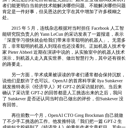
者们能更明白当前的技术能解决哪些问题、不能解决哪些问题
肯定是一件好事，但吴恩达的文字在其中增加了许多模糊之
处。
2015 年 5 月，连线杂志根据对当时担任 Facebook 人工智
能研究院负责人的 Yann LeCun 的采访发表了一篇报道，表示
「深度学习很快就会给我们带来非常聪明的机器人」。无需多
言，非常聪明的机器人到现在也还没看到。正如机器人技术专
家 Pieter Abbeel 近期在演讲中说的，从实验室中的机器人技术
演示，到机器人走入真实世界、做出智慧行为，其中还有很长
的路要走。
另一方面，学术成果被误读的学者们通常都会保持沉默，
说他们是默许了也可以。OpenAI 的首席科学家 llya Sutskever
就发推特表示《经济学人》对 GPT-2 的采访挺好的。当后来
确认了采访里 GPT-2 的回答都是人工挑选出来的之后，我问
了 Sutskever 是否还认同当时自己做出的评价，但Sutskever 没
有回答。
再往前数一个月，OpenAI CTO Greg Brockman 自己就做
了不少手工挑选的工作。他发推特说「我们把一篇 GPT-2 生
成的短文投稿到了《经济学人》的青年作者文章栏目。其中一