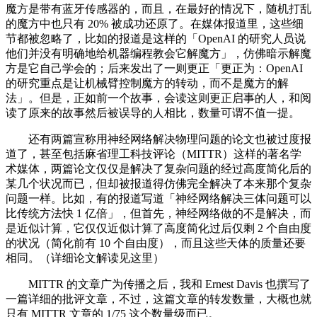
魔方是带有蓝牙传感器的，而且，在最好的情况下，随机打乱
的魔方中也只有 20% 被成功还原了。在媒体报道里，这些细
节都被忽略了，比如的报道是这样的「OpenAI 的研究人员说
他们并没有明确地给机器编程教会它解魔方」，仿佛暗示解魔
方是它自己学会的；后来发出了一则更正「更正为：OpenAI
的研究重点是让机械臂控制魔方的转动，而不是魔方的解
法」。但是，正如前一个故事，会读这则更正启事的人，和阅
读了原来的故事然后被误导的人相比，数量可谓不值一提。
还有两篇宣称用神经网络解决物理问题的论文也被过度报
道了，甚至包括麻省理工科技评论（MITTR）这样的著名学
术媒体，两篇论文仅仅是解决了复杂问题的经过高度简化后的
某几个状况而已，但却被报道得仿佛完全解决了本来那个复杂
问题一样。比如，有的报道写道「神经网络解决三体问题可以
比传统方法快 1 亿倍」，但首先，神经网络做的不是解决，而
是近似计算，它仅仅近似计算了高度简化过后仅剩 2 个自由度
的状况（简化前有 10 个自由度），而且这些天体的质量还要
相同。（详细论文解读见这里）
MITTR 的文章广为传播之后，我和 Ernest Davis 也撰写了
一篇详细的批评文章，不过，这篇文章的转发数量，大概也就
只有 MITTR 文章的 1/75 这个数量级而已。