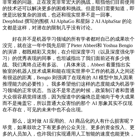
非常难的问题、正在攻克非常宏大的挑战，暗指他们目前使用
的技术还可以解决更多的困难和挑战。但是我们需要知道，即
便是比较复杂的游戏，也还和现实世界不是一回事。
DeepMind 撰写的围棋 AI AlphaGo 和星际 2 AI AlphaStar 的论
文都是这样，对潜在的限制几乎没有讨论。
好在并不是机器学习领域的所有学者都对自己的成果吹个
没完，就在这一年中我先后听了Pieter Abbeel和 Yoshua Bengio
的演讲，都既精彩又克制，在介绍深度学习（以及深度强化学
习）的优秀表现的同事，也坦诚指出了我们面前还有多少挑
战、我们离终点还有多远。（具体来说，Abbeel 着重指出实
验室的机器人技术成果和能在现实世界中工作的机器人之间还
有很远的距离，Bengio 则强调了在现有的 AI 模型中加入因果
推理能力的必要性）。我多希望他们这样的态度能成为机器学
习领域的正常状态。当这不是常态的时候，政策制订者和普通
大众很容易觉得迷惑，因为报道中的偏倚总是倾向于夸大成果
而不是掩盖它，所以普通大众害怕的那个 AI 形象其实不仅现
在不存在，可见的未来中也不会出现。
那么，这对做 AI 应用的、AI 商品化的人有什么损害呢？
毕竟，如果鼓吹之下有更多的公众关注、更多的资金投入、更
多的人员加入，也许我们实现通用人工智能的速度也能更快，