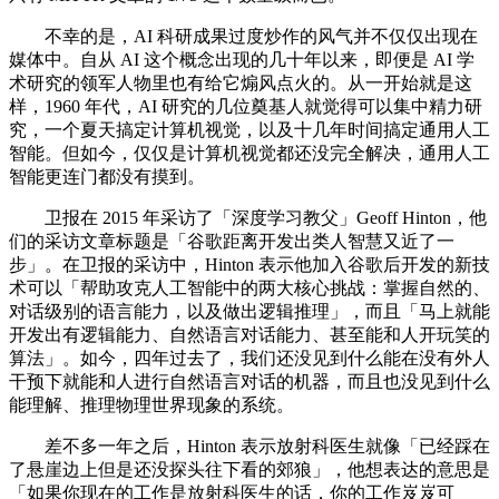
不幸的是，AI 科研成果过度炒作的风气并不仅仅出现在
媒体中。自从 AI 这个概念出现的几十年以来，即便是 AI 学
术研究的领军人物里也有给它煽风点火的。从一开始就是这
样，1960 年代，AI 研究的几位奠基人就觉得可以集中精力研
究，一个夏天搞定计算机视觉，以及十几年时间搞定通用人工
智能。但如今，仅仅是计算机视觉都还没完全解决，通用人工
智能更连门都没有摸到。
卫报在 2015 年采访了「深度学习教父」Geoff Hinton，他
们的采访文章标题是「谷歌距离开发出类人智慧又近了一
步」。在卫报的采访中，Hinton 表示他加入谷歌后开发的新技
术可以「帮助攻克人工智能中的两大核心挑战：掌握自然的、
对话级别的语言能力，以及做出逻辑推理」，而且「马上就能
开发出有逻辑能力、自然语言对话能力、甚至能和人开玩笑的
算法」。如今，四年过去了，我们还没见到什么能在没有外人
干预下就能和人进行自然语言对话的机器，而且也没见到什么
能理解、推理物理世界现象的系统。
差不多一年之后，Hinton 表示放射科医生就像「已经踩在
了悬崖边上但是还没探头往下看的郊狼」，他想表达的意思是
「如果你现在的工作是放射科医生的话，你的工作岌岌可