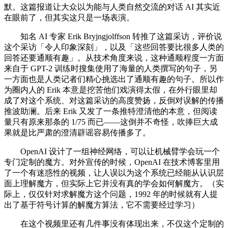
默。这篇报道让大众以为能与人类自然交流的对话 AI 其实近
在眼前了，但其实这只是一场表演。
知名 AI 专家 Erik Bryjngjolffson 转推了这篇采访，评价说
这个采访「令人印象深刻」，以及「这些回答要比很多人类的
回答还要通顺有趣」。从技术角度来说，这种通顺程度一方面
来自于 GPT-2 训练时搜集使用了海量的人类撰写的句子，另
一方面也是人类记者们精心挑选出了通顺有趣的句子。所以作
为圈内人的 Erik 本意是挖苦他们戏演得太假，在外行眼里却
成了对这个系统、对这篇采访的高度赞扬，反倒对误解的传播
推波助澜。后来 Erik 又发了一条推特澄清他的本意，但阅读
量只有原来那条的 1/75 而已——这倒并不奇怪，吹捧巨大成
果就是比严肃的澄清辟谣容易传播多了。
OpenAI 设计了一组神经网络，可以让机械臂学会玩一个
专门定制的魔方。对外宣传的时候，OpenAI 在技术博客里用
了一个有迷惑性的视频，让人误以为这个系统已经能从认识层
面上理解魔方，但实际上它并没有真的学会如何解魔方。（实
际上，仅仅针对求解魔方这个问题，1992 年的时候就有人提
出了基于符号计算的解魔方算法，它不需要经过学习）
在这个视频里还有几件事没有体现出来，不仅这个定制的