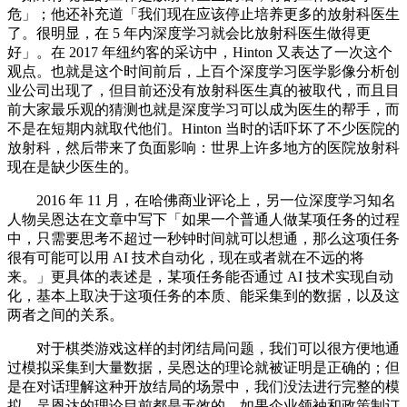
危」；他还补充道「我们现在应该停止培养更多的放射科医生
了。很明显，在 5 年内深度学习就会比放射科医生做得更
好」。在 2017 年纽约客的采访中，Hinton 又表达了一次这个
观点。也就是这个时间前后，上百个深度学习医学影像分析创
业公司出现了，但目前还没有放射科医生真的被取代，而且目
前大家最乐观的猜测也就是深度学习可以成为医生的帮手，而
不是在短期内就取代他们。Hinton 当时的话吓坏了不少医院的
放射科，然后带来了负面影响：世界上许多地方的医院放射科
现在是缺少医生的。
2016 年 11 月，在哈佛商业评论上，另一位深度学习知名
人物吴恩达在文章中写下「如果一个普通人做某项任务的过程
中，只需要思考不超过一秒钟时间就可以想通，那么这项任务
很有可能可以用 AI 技术自动化，现在或者就在不远的将
来。」更具体的表述是，某项任务能否通过 AI 技术实现自动
化，基本上取决于这项任务的本质、能采集到的数据，以及这
两者之间的关系。
对于棋类游戏这样的封闭结局问题，我们可以很方便地通
过模拟采集到大量数据，吴恩达的理论就被证明是正确的；但
是在对话理解这种开放结局的场景中，我们没法进行完整的模
拟，吴恩达的理论目前都是无效的。如果企业领袖和政策制订