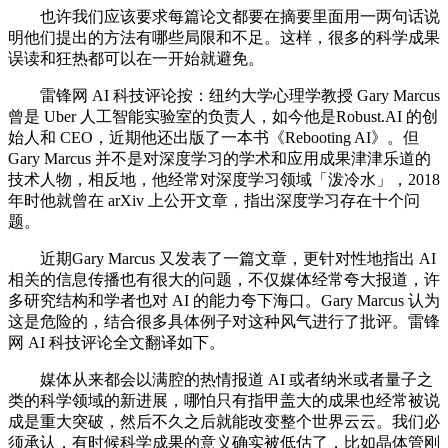
也许我们应该要求每篇论文都要在摘要里面用一两句话说
明他们提出的方法有哪些局限和不足。这样，很多的科学成果
误读和狂热都可以在一开始就避免。
雷锋网 AI 科技评论按：纽约大学心理学教授 Gary Marcus
曾是 Uber 人工智能实验室的负责人，如今他是Robust.AI 的创
始人和 CEO，近期他还出版了一本书《Rebooting AI》。但
Gary Marcus 并不是对深度学习的学术和应用成果津津乐道的
技术人物，相反地，他经常对深度学习领域「泼冷水」，2018
年时他就曾在 arXiv 上公开文章，指出深度学习存在十个问
题。
近期Gary Marcus 又发表了一篇文章，更针对性地指出 AI
相关的信息传播也有很大的问题，不仅媒体经常夸大报道，许
多研究结构和学者也对 AI 的能力夸下海口。Gary Marcus 认为
这是危险的，结合很多具体例子对这种风气进行了批评。雷锋
网 AI 科技评论全文翻译如下。
媒体从来都会以满腔的热情报道 AI 或者纳米或者量子之
类的科学领域的新进展，哪怕只有指甲盖大的成果也经常被说
成是重大突破，然后不久之后就能改变整个世界云云。我们必
须承认，有时候科学成果的意义确实被低估了，比如晶体管刚