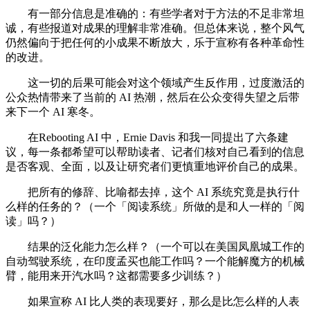
有一部分信息是准确的：有些学者对于方法的不足非常坦
诚，有些报道对成果的理解非常准确。但总体来说，整个风气
仍然偏向于把任何的小成果不断放大，乐于宣称有各种革命性
的改进。
这一切的后果可能会对这个领域产生反作用，过度激活的
公众热情带来了当前的 AI 热潮，然后在公众变得失望之后带
来下一个 AI 寒冬。
在Rebooting AI 中，Ernie Davis 和我一同提出了六条建
议，每一条都希望可以帮助读者、记者们核对自己看到的信息
是否客观、全面，以及让研究者们更慎重地评价自己的成果。
把所有的修辞、比喻都去掉，这个 AI 系统究竟是执行什
么样的任务的？（一个「阅读系统」所做的是和人一样的「阅
读」吗？）
结果的泛化能力怎么样？（一个可以在美国凤凰城工作的
自动驾驶系统，在印度孟买也能工作吗？一个能解魔方的机械
臂，能用来开汽水吗？这都需要多少训练？）
如果宣称 AI 比人类的表现要好，那么是比怎么样的人表