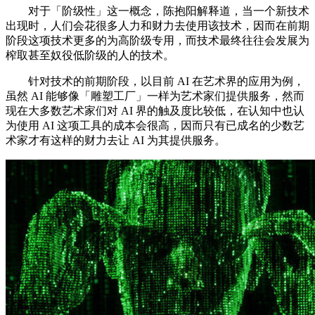
对于「阶级性」这一概念，陈抱阳解释道，当一个新技术
出现时，人们会花很多人力和财力去使用该技术，因而在前期
阶段这项技术更多的为高阶级专用，而技术最终往往会发展为
榨取甚至奴役低阶级的人的技术。
针对技术的前期阶段，以目前 AI 在艺术界的应用为例，
虽然 AI 能够像「雕塑工厂」一样为艺术家们提供服务，然而
现在大多数艺术家们对 AI 界的触及度比较低，在认知中也认
为使用 AI 这项工具的成本会很高，因而只有已成名的少数艺
术家才有这样的财力去让 AI 为其提供服务。