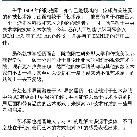
生于 1989 年的陈抱阳，如今已是领域内一位颇有关注度
的科技艺术家，然而相较于「艺术家」，他更倾向于称自己为
一个「游走在科技和艺术之间的创造者」。同时他任教于中央
美术学院实验艺术学院，今年 还在人工智能顶级国际会议
IJCAI 上发表了 AI+Art 的论文，并参与了 EMNLP 的评审工
作。
虽然就求学经历而言，陈抱阳在研究型大学和传统美院都
获得学位——硕士分别毕业于哥伦比亚大学和纽约视觉艺术学
院、现在更在央美任职，然而他的发展路线却与其他多数艺术
家们不太一样，甚至可以说是在一条「越来越不像艺术家」的
路线上一去不复返。
身处艺术界而游走于 AI 界的履历，也让他对于艺术家眼
中的 AI 有更高也更深的了解，并且能够以高于技术本身的哲
思层面和带有温度的艺术形式，来探索 AI 技术背后的一些思
考和启发。
「艺术家也是普通人，对 AI 的理解大多源于媒体，不同
之处在于他们会用艺术的方式把对 AI 的感受表现出来。」